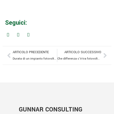
Seguici:
ARTICOLO PRECEDENTE
ARTICOLO SUCCESSIVO
Durata di un impianto fotovoltaico: quanto dura davvero e come mantenerlo efficiente nel tempo
Che differenza c’è tra fotovoltaico e agrivoltaico?
GUNNAR CONSULTING